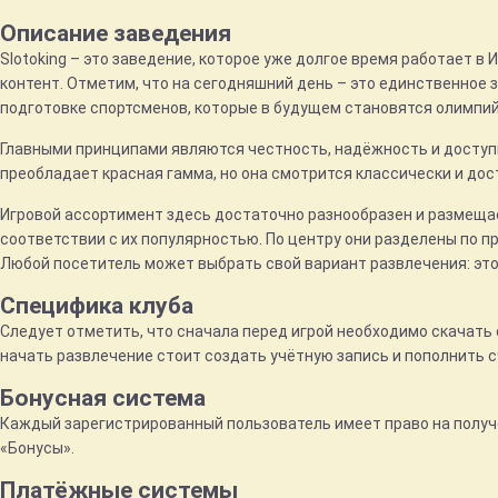
Описание заведения
Slotoking – это заведение, которое уже долгое время работает 
контент. Отметим, что на сегодняшний день – это единственное 
подготовке спортсменов, которые в будущем становятся олимпи
Главными принципами являются честность, надёжность и доступно
преобладает красная гамма, но она смотрится классически и дос
Игровой ассортимент здесь достаточно разнообразен и размещае
соответствии с их популярностью. По центру они разделены по пр
Любой посетитель может выбрать свой вариант развлечения: это 
Специфика клуба
Следует отметить, что сначала перед игрой необходимо скачать
начать развлечение стоит создать учётную запись и пополнить с
Бонусная система
Каждый зарегистрированный пользователь имеет право на получ
«Бонусы».
Платёжные системы